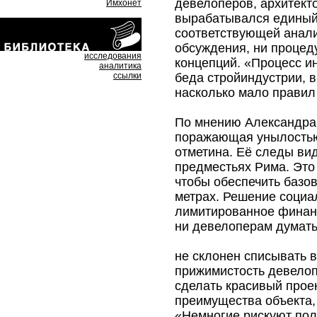
девелоперов, архитект
Имхонет
вырабатывался единый 
соответствующей анали
обсуждения, ни процед
исследования
концепций. «Процесс и
аналитика
беда стройиндустрии, в
ссылки
насколько мало правил
По мнению Александра 
поражающая унылостью 
отметина. Её следы вид
предместьях Рима. Это 
чтобы обеспечить базо
метрах. Решение социа
лимитированное финанс
ни девелоперам думать
не склонен списывать 
прижимистость девелоп
сделать красивый проек
преимущества объекта, н
«Немногие рискуют пола