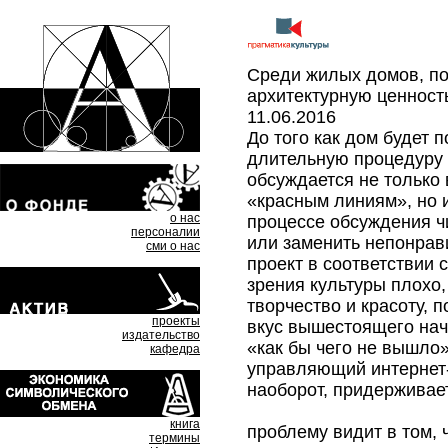
Среди жилых домов, по
архитектурную ценност
11.06.2016
До того как дом будет 
длительную процедуру 
обсуждается не только 
«красным линиям», но и
о нас
процессе обсуждения ч
персоналии
или заменить непонрав
сми о нас
проект в соответствии 
зрения культуры плохо,
творчество и красоту, 
проекты
вкус вышестоящего нач
издательство
«как бы чего не вышло
кафедра
управляющий интернет-
наоборот, придерживае
книга
проблему видит в том, 
термины