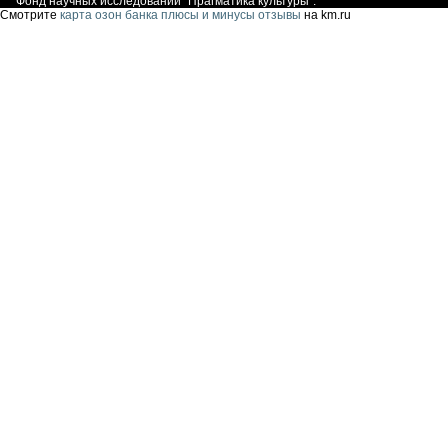
Фонд научных исследований "
Прагматика культуры
".
Смотрите
карта озон банка плюсы и минусы отзывы
на km.ru