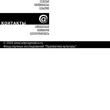
статьи
рефераты
ссылки
связаться
команда
сотрудничать
© 2004
www.artpragmatica.ru
Фонд научных исследований "
Прагматика культуры
".