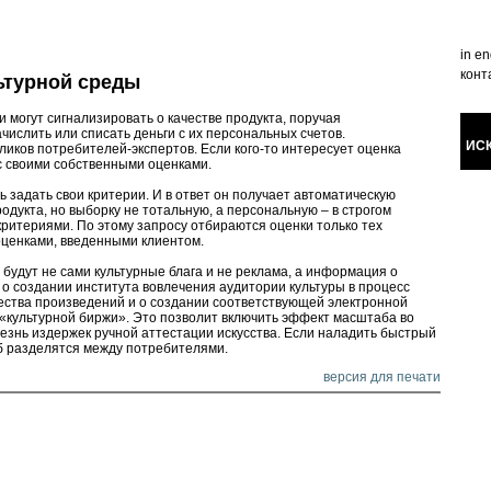
in en
конт
ьтурной среды
 могут сигнализировать о качестве продукта, поручая
ислить или списать деньги с их персональных счетов.
ИС
ликов потребителей-экспертов. Если кого-то интересует оценка
с своими собственными оценками.
 задать свои критерии. И в ответ он получает автоматическую
родукта, но выборку не тотальную, а персональную – в строгом
критериями. По этому запросу отбираются оценки только тех
 оценками, введенными клиентом.
будут не сами культурные блага и не реклама, а информация о
 о создании института вовлечения аудитории культуры в процесс
ества произведений и о создании соответствующей электронной
 «культурной биржи». Это позволит включить эффект масштаба во
лезнь издержек ручной аттестации искусства. Если наладить быстрый
б разделятся между потребителями.
версия для печати