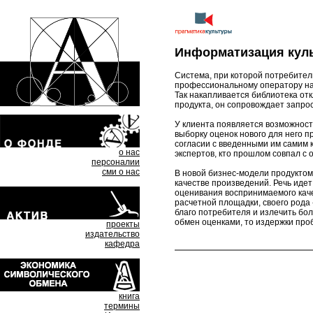
Информатизация кул
Система, при которой потребители
профессиональному оператору нач
Так накапливается библиотека отк
продукта, он сопровождает запро
У клиента появляется возможность
выборку оценок нового для него п
согласии с введенными им самим 
о нас
экспертов, кто прошлом совпал с
персоналии
сми о нас
В новой бизнес-модели продуктом 
качестве произведений. Речь идет
оценивания воспринимаемого кач
расчетной площадки, своего рода
благо потребителя и излечить бо
обмен оценками, то издержки про
проекты
издательство
кафедра
книга
термины