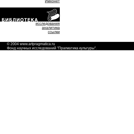
Имхонет
исследования
аналитика
ссылки
© 2004
www.artpragmatica.ru
Фонд научных исследований "
Прагматика культуры
".