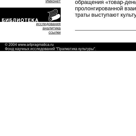
обращения «товар-день
Имхонет
пролонгированной взаи
траты выступают культ
исследования
аналитика
ссылки
© 2004
www.artpragmatica.ru
Фонд научных исследований "
Прагматика культуры
".