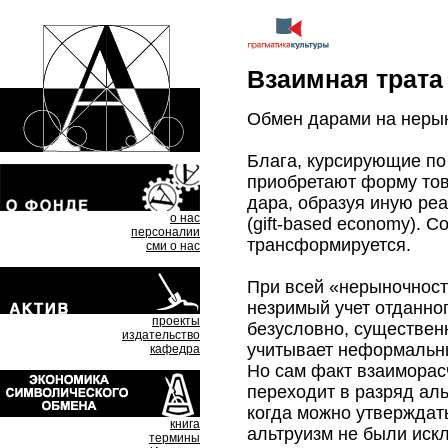
Взаимная трата
Обмен дарами на нерын
Блага, курсирующие по
приобретают форму това
дара, образуя иную ре
о нас
(gift-based economy). 
персоналии
трансформируется.
сми о нас
При всей «нерыночност
незримый учет отданног
проекты
безусловно, существенн
издательство
учитывает неформальн
кафедра
Но сам факт взаиморасч
переходит в разряд аль
когда можно утверждат
книга
альтруизм не были иск
термины