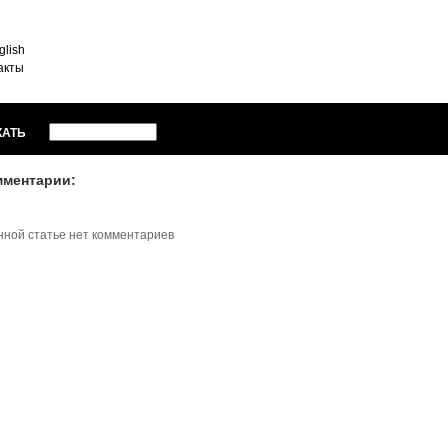
glish
акты
КАТЬ
мментарии:
нной статье нет комментариев