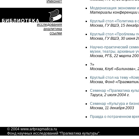
Имхонет
Модернизация экономики и
Материалы конференции Г
Круглый стол «Политика в
исследования
Москва, ГУ BШЭ, 15 декабр
аналитика
ссылки
Круглый стол «Проблемы п
Москва, ГУ BШЭ, 30 июня 2
Научно-практический семи
музеи, театры, архивные у
Москва, РГБ, 22 марта 200
?»
Москва, Клуб «Билингва», 
Круглый стол на тему «Ком
Москва, Фонд «Прагматика 
Семинар «Прагматика куль
Таруса, 2 июля 2004 г.
Семинар «Культура и бизн
Москва, 11 декабря 2003
Правда о потраченном врем
© 2004
www.artpragmatica.ru
Фонд научных исследований "
Прагматика культуры
".