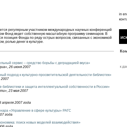
in en
конт
яется регулярным участником международных научных конференций
том Фонд ведет собственную масштабную программу семинаров. В
ИС
я позиция Фонда по ряду острых вопросов, связанных с экономикой
м, ролью денег в культуре.
Ко
льный сервис – средство борьбы с деградацией вкуса»
к да
gua», 26 июня 2007
ный подход к культурно-просветительской деятельности библиотек»
я 2007
е библиотеки и защита интеллектуальной собственности в России»
ти», 23 мая 2007
8 апреля 2007 года
инара «Управление в сфере культуры» РАГС
07 года
экономика: поиск новых моделей взаимодействия»
006 года