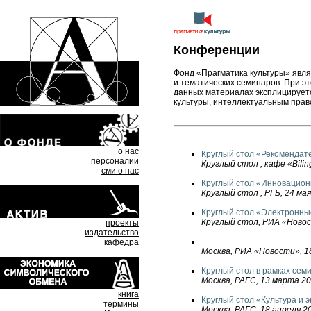
Конференции
Фонд «Прагматика культуры» явл
и тематических семинаров. При э
данных материалах эксплицируетс
культуры, интеллектуальным право
о нас
Круглый стол «Рекомендате
персоналии
Круглый стол , кафе «Bilin
сми о нас
Круглый стол «Инновацион
Круглый стол , РГБ, 24 ма
Круглый стол «Электронны
Круглый стол, РИА «Новос
проекты
издательство
кафедра
Москва, РИА «Новости», 1
Круглый стол в рамках сем
Москва, РАГС, 13 марта 20
книга
Круглый стол «Культура и 
термины
Москва, РАГС, 18 апреля 2