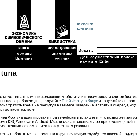
in english
контакты
книга
исследования
Искать
термины
аналитика
Для осуществлеия поиска
Имхонет
ссылки
нажмите Enter
rtuna
о может играть каждый желающий, чтобы изучить возможности слотов без вл
аны после рабочего дня, получайте
Плей Фортуна бонус
и запускайте аппарат
ит тратить время на поездку в наземное заведение и стоять в очереди, когд
иртуальном портале.
Плей Фортуна адаптированы под телефоны и планшеты, что позволяет запус
емы IOS, Windows и Android. Можно скачать специальное приложение, чтобы
 качественным оформлением и отсутствием рекламы.
в стоит обратиться за помощью в круглосуточную службу технической поддерж