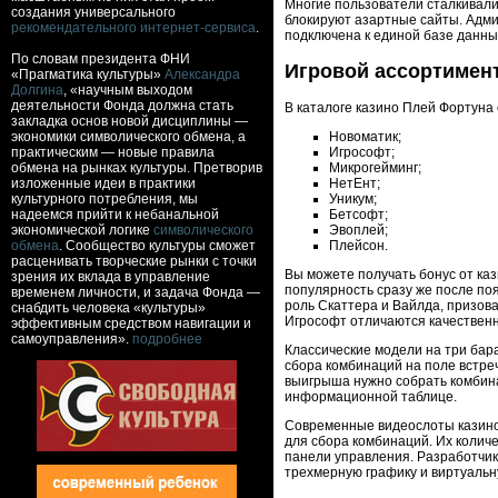
Многие пользователи сталкивали
создания универсального
блокируют азартные сайты. Адми
рекомендательного интернет-сервиса
.
подключена к единой базе данны
По словам президента ФНИ
Игровой ассортимент
«Прагматика культуры»
Александра
Долгина
, «научным выходом
деятельности Фонда должна стать
В каталоге казино Плей Фортуна
закладка основ новой дисциплины —
экономики символического обмена, а
Новоматик;
практическим — новые правила
Игрософт;
обмена на рынках культуры. Претворив
Микрогейминг;
изложенные идеи в практики
НетЕнт;
культурного потребления, мы
Уникум;
надеемся прийти к небанальной
Бетсофт;
экономической логике
символического
Эвоплей;
обмена
. Сообщество культуры сможет
Плейсон.
расценивать творческие рынки с точки
Вы можете получать бонус от ка
зрения их вклада в управление
популярность сразу же после по
временем личности, и задача Фонда —
роль Скаттера и Вайлда, призов
снабдить человека «культуры»
Игрософт отличаются качествен
эффективным средством навигации и
самоуправления».
подробнее
Классические модели на три бар
сбора комбинаций на поле встре
выигрыша нужно собрать комбина
информационной таблице.
Современные видеослоты казино 
для сбора комбинаций. Их колич
панели управления. Разработчи
трехмерную графику и виртуальн