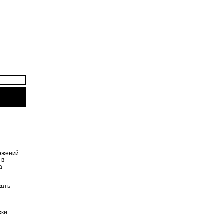
ожений.
 в
а
кать
ки.