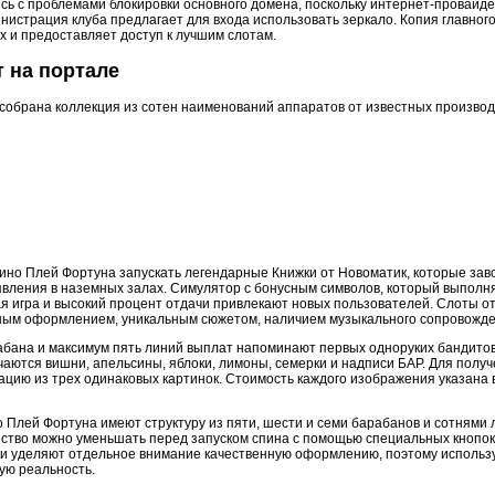
сь с проблемами блокировки основного домена, поскольку интернет-провайд
нистрация клуба предлагает для входа использовать зеркало. Копия главного
х и предоставляет доступ к лучшим слотам.
 на портале
 собрана коллекция из сотен наименований аппаратов от известных произво
зино Плей Фортуна запускать легендарные Книжки от Новоматик, которые зав
явления в наземных залах. Симулятор с бонусным символов, который выполн
ая игра и высокий процент отдачи привлекают новых пользователей. Слоты о
ным оформлением, уникальным сюжетом, наличием музыкального сопровожде
абана и максимум пять линий выплат напоминают первых одноруких бандитов
чаются вишни, апельсины, яблоки, лимоны, семерки и надписи БАР. Для полу
цию из трех одинаковых картинок. Стоимость каждого изображения указана 
Плей Фортуна имеют структуру из пяти, шести и семи барабанов и сотнями 
ество можно уменьшать перед запуском спина с помощью специальных кнопок
ки уделяют отдельное внимание качественную оформлению, поэтому использ
ую реальность.