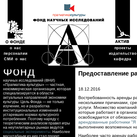
о нас
проекты
персоналии
издательство
СМИ о нас
кафедра
Фонд
Предоставление ра
научных исследований (ФНИ)
«Прагматика культуры» — частная,
18.12.2016
некоммерческая организация, которая
специализируется в области
Востребованность аренды ра
актуальных направлений экономики
культуры. Цель Фонда — не только
несколькими причинами, сре
изучение, но и разработка
услуги. Множество компаний
институциональных изменений в
которые работают в организ
устаревших нормах культурного
освобождается от обязаннос
потребления. Поэтому наряду с
арендованные работники "Я
теоретическим анализом правил игры
выполнению возложенных на 
на неутилитарных рынках ведутся
социальные эксперименты
. Наиболее
Наиболее часто аренду рабо
масштабным из них стал проект