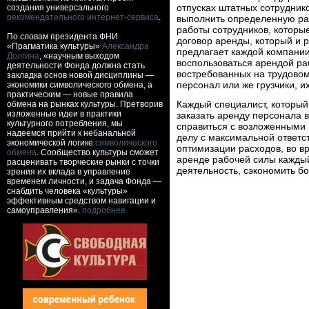
отпусках штатных сотрудник
создания универсального
рекомендательного интернет-сервиса
.
выполнить определенную раб
работы сотрудников, которы
По словам президента ФНИ
договор аренды, который и 
«Прагматика культуры»
Александра
предлагает каждой компании
Долгина
, «научным выходом
воспользоваться арендой раб
деятельности Фонда должна стать
востребованных на трудовом
закладка основ новой дисциплины —
персонал или же грузчики, и
экономики символического обмена, а
практическим — новые правила
Каждый специалист, который
обмена на рынках культуры. Претворив
изложенные идеи в практики
заказать аренду персонала 
культурного потребления, мы
справиться с возложенными 
надеемся прийти к небанальной
делу с максимальной ответс
экономической логике
символического
оптимизации расходов, во в
обмена
. Сообщество культуры сможет
аренде рабочей силы каждый
расценивать творческие рынки с точки
деятельность, сэкономить 
зрения их вклада в управление
временем личности, и задача Фонда —
снабдить человека «культуры»
эффективным средством навигации и
самоуправления».
подробнее