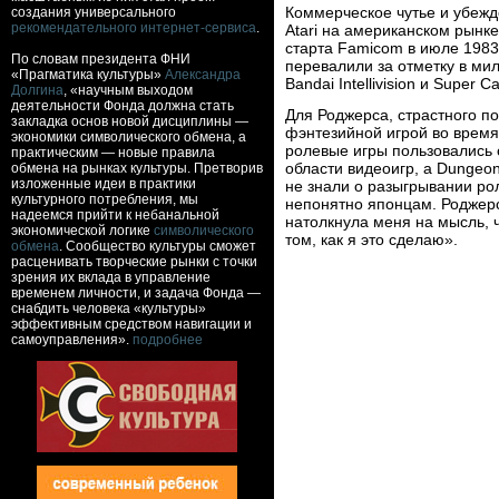
Коммерческое чутье и убежд
создания универсального
рекомендательного интернет-сервиса
.
Atari на американском рынк
старта Famicom в июле 1983
По словам президента ФНИ
перевалили за отметку в ми
«Прагматика культуры»
Александра
Bandai Intellivision и Super Ca
Долгина
, «научным выходом
деятельности Фонда должна стать
Для Роджерса, страстного п
закладка основ новой дисциплины —
фэнтезийной игрой во время
экономики символического обмена, а
ролевые игры пользовались 
практическим — новые правила
области видеоигр, a Dungeo
обмена на рынках культуры. Претворив
изложенные идеи в практики
не знали о разыгрывании рол
культурного потребления, мы
непонятно японцам. Роджерс
надеемся прийти к небанальной
натолкнула меня на мысль, ч
экономической логике
символического
том, как я это сделаю».
обмена
. Сообщество культуры сможет
расценивать творческие рынки с точки
зрения их вклада в управление
временем личности, и задача Фонда —
снабдить человека «культуры»
эффективным средством навигации и
самоуправления».
подробнее