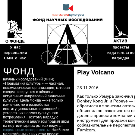
о нас
проекты
персоналии
издательство
СМИ о нас
кафедра
Фонд
Play Volcano
научных исследований (ФНИ)
«Прагматика культуры» — частная,
23.11.2016
некоммерческая организация, которая
специализируется в области
Как только Уэмура закончил
актуальных направлений экономики
культуры. Цель Фонда — не только
Donkey Kong Jr. и Popeye — 
изучение, но и разработка
обратился к японским оптови
институциональных изменений в
объяснял он, заключается н
устаревших нормах культурного
должны принести компании 
потребления. Поэтому наряду с
инструмент для продажи кон
теоретическим анализом правил игры
соблазнительные перспекти
на неутилитарных рынках ведутся
Famicom.
социальные эксперименты
. Наиболее
масштабным из них стал проект