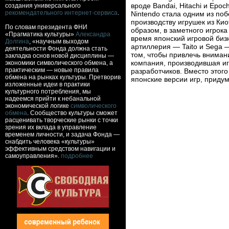
вроде Bandai, Hitachi и Epo
создания универсального
рекомендательного интернет-сервиса
.
Nintendo стала одним из по
производству игрушек из Ки
По словам президента ФНИ
образом, в заметного игрок
«Прагматика культуры»
Александра
время японский игровой биз
Долгина
, «научным выходом
артиллерия — Taito и Sega —
деятельности Фонда должна стать
том, чтобы привлечь вниман
закладка основ новой дисциплины —
компания, производившая иг
экономики символического обмена, а
практическим — новые правила
разработчиков. Вместо этог
обмена на рынках культуры. Претворив
японские версии игр, приду
изложенные идеи в практики
культурного потребления, мы
надеемся прийти к небанальной
экономической логике
символического
обмена
. Сообщество культуры сможет
расценивать творческие рынки с точки
зрения их вклада в управление
временем личности, и задача Фонда —
снабдить человека «культуры»
эффективным средством навигации и
самоуправления».
подробнее