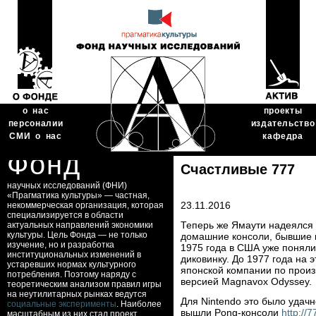
о нас
проекты
персоналии
издательство
СМИ о нас
кафедра
Фонд
Счастливые 777
научных исследований (ФНИ)
«Прагматика культуры» — частная,
23.11.2016
некоммерческая организация, которая
специализируется в области
Теперь же Ямаути надеялся 
актуальных направлений экономики
культуры. Цель Фонда — не только
домашние консоли, бывшие к
изучение, но и разработка
1975 года в США уже поняли
институциональных изменений в
диковинку. До 1977 года на 
устаревших нормах культурного
японской компании по произ
потребления. Поэтому наряду с
версией Magnavox Odyssey.
теоретическим анализом правил игры
на неутилитарных рынках ведутся
Для Nintendo это было удачн
социальные эксперименты
. Наиболее
вышли Pong-консоли
http://
масштабным из них стал проект