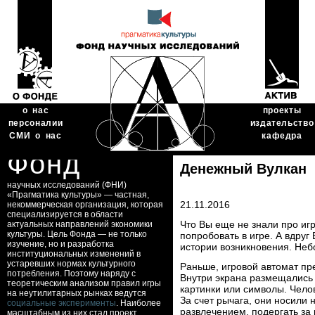
о нас
проекты
персоналии
издательство
СМИ о нас
кафедра
Фонд
Денежный Вулкан
научных исследований (ФНИ)
«Прагматика культуры» — частная,
21.11.2016
некоммерческая организация, которая
специализируется в области
Что Вы еще не знали про иг
актуальных направлений экономики
культуры. Цель Фонда — не только
попробовать в игре. А вдруг
изучение, но и разработка
истории возникновения. Неб
институциональных изменений в
устаревших нормах культурного
Раньше, игровой автомат пр
потребления. Поэтому наряду с
Внутри экрана размещались
теоретическим анализом правил игры
картинки или символы. Чело
на неутилитарных рынках ведутся
За счет рычага, они носили
социальные эксперименты
. Наиболее
развлечением, подергать за
масштабным из них стал проект