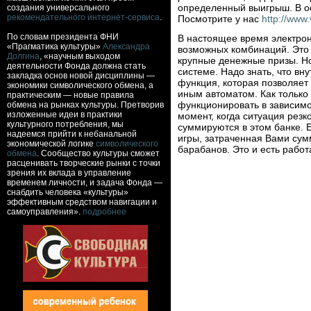
определенный выигрыш. В ос
создания универсального
рекомендательного интернет-сервиса
.
Посмотрите у нас
http://www
По словам президента ФНИ
В настоящее время электрон
«Прагматика культуры»
Александра
возможных комбинаций. Это 
Долгина
, «научным выходом
крупные денежные призы. Но
деятельности Фонда должна стать
системе. Надо знать, что вн
закладка основ новой дисциплины —
функция, которая позволяет
экономики символического обмена, а
иным автоматом. Как только
практическим — новые правила
функционировать в зависимос
обмена на рынках культуры. Претворив
изложенные идеи в практики
момент, когда ситуация резк
культурного потребления, мы
суммируются в этом банке. Е
надеемся прийти к небанальной
игры, затраченная Вами сум
экономической логике
символического
барабанов. Это и есть работ
обмена
. Сообщество культуры сможет
расценивать творческие рынки с точки
зрения их вклада в управление
временем личности, и задача Фонда —
снабдить человека «культуры»
эффективным средством навигации и
самоуправления».
подробнее