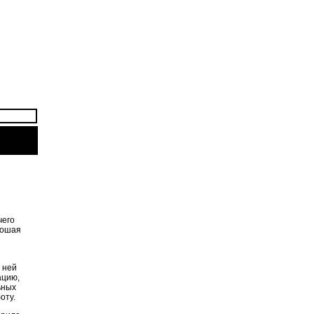
чего
орошая
В ней
ацию,
ьных
оту.