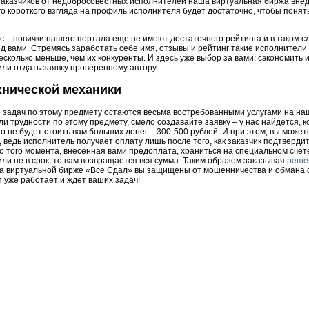
заказчиков от недобросовестных исполнителей наша виртуальная биржа вне
о короткого взгляда на профиль исполнителя будет достаточно, чтобы понят
с – новички нашего портала еще не имеют достаточного рейтинга и в таком с
ед вами. Стремясь заработать себе имя, отзывы и рейтинг такие исполнители
есколько меньше, чем их конкуренты. И здесь уже выбор за вами: сэкономить 
или отдать заявку проверенному автору.
хнической механики
 задач по этому предмету остаются весьма востребованными услугами на н
ли трудности по этому предмету, смело создавайте заявку – у нас найдется, к
то не будет стоить вам больших денег – 300-500 рублей. И при этом, вы может
 ведь исполнитель получает оплату лишь после того, как заказчик подтверди
о того момента, внесенная вами предоплата, храниться на специальном счет
ли не в срок, то вам возвращается вся сумма. Таким образом заказывая
реше
а виртуальной бирже «Все Сдал» вы защищены от мошенничества и обмана 
 уже работает и ждет ваших задач!