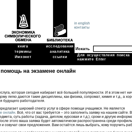
in english
контакты
книга
исследования
Искать
термины
аналитика
Для осуществлеия поиска
Имхонет
ссылки
нажмите Enter
помощь на экзамене онлайн
слуга, которая сегодня набирает всё большей популярности. И в этом нет ни
ому легко даются такие дисциплины, как физика, сопромат, химия и т.д., а х
ля будущего работодателя.
редлагает широкий спектр услуг в сфере помощи учащимся. Не является
е онлайн
. Всё, что от вас требуется – это заполнить заявку на нашем сайте. 
дмета, суть работы (задача, диплом, курсовая и т.д.), сроки и другую информ
После этого ваша заявка будет автоматически распространена среди профил
и и озвучат свои предложения. Вам остаётся лишь выбрать, кому поручить раб