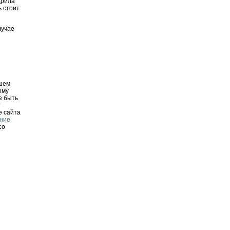
дрила
ь стоит
лучае
и
ашем
ому
е быть
т
е сайта
ние
со