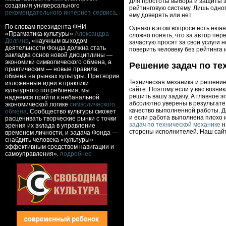
Для простоты выбора и защиты 
создания универсального
рейтинговую систему. Лишь одног
рекомендательного интернет-сервиса
.
ему доверять или нет.
По словам президента ФНИ
Однако в этом вопросе есть нюан
«Прагматика культуры»
Александра
сложно понять, что за автор пер
Долгина
, «научным выходом
зачастую просят за свои услуги н
деятельности Фонда должна стать
поверить человеку без рейтинга 
закладка основ новой дисциплины —
экономики символического обмена, а
Решение задач по те
практическим — новые правила
обмена на рынках культуры. Претворив
Техническая механика и решение
изложенные идеи в практики
сайте. Поэтому если у вас возник
культурного потребления, мы
решить вашу задачу. А главное э
надеемся прийти к небанальной
абсолютно уверены в результате,
экономической логике
символического
качество выполненной работы. Д
обмена
. Сообщество культуры сможет
и если работа выполнена плохо и
расценивать творческие рынки с точки
задач по технической механике
н
зрения их вклада в управление
стороны исполнителей. Наш сайт
временем личности, и задача Фонда —
снабдить человека «культуры»
эффективным средством навигации и
самоуправления».
подробнее