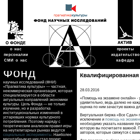
о нас
проекты
персоналии
издательство
СМИ о нас
кафедра
Фонд
Квалифицированная 
научных исследований (ФНИ)
«Прагматика культуры» — частная,
28.03.2016
некоммерческая организация, которая
специализируется в области
«Помощь на экзамене онлайн» - у
актуальных направлений экономики
удивительно, ведь далеко не кажд
культуры. Цель Фонда — не только
оценка по ним зачастую важна д
изучение, но и разработка
институциональных изменений в
Виртуальная биржа «Все Сдал» п
устаревших нормах культурного
исключение и
помощь на экзамен
потребления. Поэтому наряду с
необходимо указать название пре
теоретическим анализом правил игры
которую вы посчитаете важной. 
на неутилитарных рынках ведутся
авторов, которые свяжутся с вам
социальные эксперименты
. Наиболее
масштабным из них стал проект